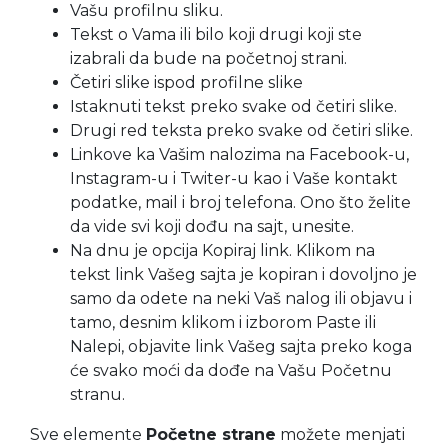
Vašu profilnu sliku.
Tekst o Vama ili bilo koji drugi koji ste
izabrali da bude na početnoj strani.
Četiri slike ispod profilne slike
Istaknuti tekst preko svake od četiri slike.
Drugi red teksta preko svake od četiri slike.
Linkove ka Vašim nalozima na Facebook-u,
Instagram-u i Twiter-u kao i Vaše kontakt
podatke, mail i broj telefona. Ono što želite
da vide svi koji dođu na sajt, unesite.
Na dnu je opcija Kopiraj link. Klikom na
tekst link Vašeg sajta je kopiran i dovoljno je
samo da odete na neki Vaš nalog ili objavu i
tamo, desnim klikom i izborom Paste ili
Nalepi, objavite link Vašeg sajta preko koga
će svako moći da dođe na Vašu Početnu
stranu.
Sve elemente
Početne strane
možete menjati