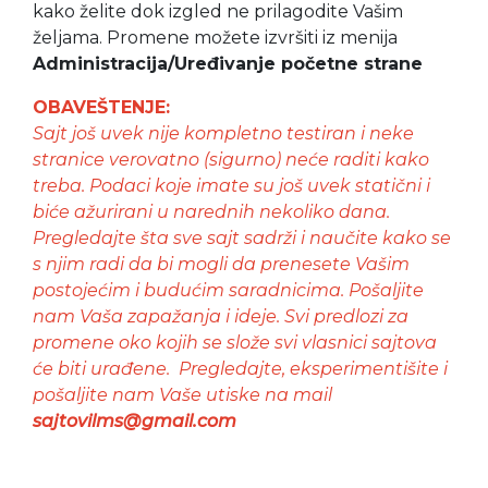
kako želite dok izgled ne prilagodite Vašim
željama. Promene možete izvršiti iz menija
Administracija/Uređivanje početne strane
OBAVEŠTENJE:
Sajt još uvek nije kompletno testiran i neke
stranice verovatno (sigurno) neće raditi kako
treba. Podaci koje imate su još uvek statični i
biće ažurirani u narednih nekoliko dana.
Pregledajte šta sve sajt sadrži i naučite kako se
s njim radi da bi mogli da prenesete Vašim
postojećim i budućim saradnicima. Pošaljite
nam Vaša zapažanja i ideje. Svi predlozi za
promene oko kojih se slože svi vlasnici sajtova
će biti urađene. Pregledajte, eksperimentišite i
pošaljite nam Vaše utiske na mail
sajtovilms@gmail.com