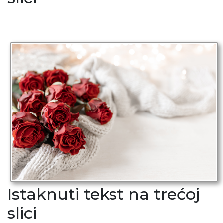
Istaknuti tekst na trećој
slici