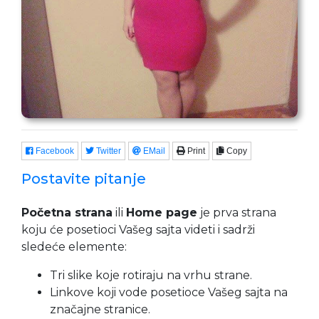
Facebook
Twitter
EMail
Print
Copy
Postavite pitanje
Početna strana
ili
Home page
je prva strana
koju će posetioci Vašeg sajta videti i sadrži
sledeće elemente:
Tri slike koje rotiraju na vrhu strane.
Linkove koji vode posetioce Vašeg sajta na
značajne stranice.