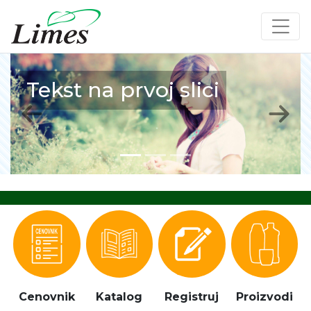
rvoj slici
Tekst na dru
Previous
Next
Cenovnik
Katalog
Registruj
Proizvodi